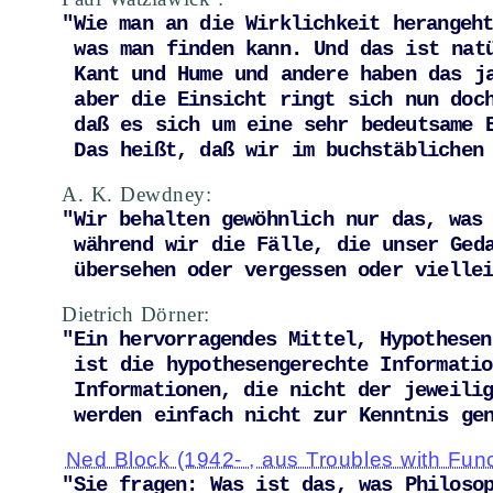
"Wie man an die Wirklichkeit herangeht
 was man finden kann. Und das ist natürlich keine ganz neue Idee. 

 Kant und Hume und andere haben das ja schon lange Zelt vor uns gesagt, 

 aber die Einsicht ringt sich nun doch weiter und weiter durch, 

 daß es sich um eine sehr bedeutsame Erkenntnis handelt. 

 Das heißt, daß wir im buchstäblichen
A. K. Dewdney:
"Wir behalten gewöhnlich nur das, was 
 während wir die Fälle, die unser Gedankengebäude zu untergraben drohen, 

 übersehen oder vergessen oder vielle
Dietrich Dörner:
"Ein hervorragendes Mittel, Hypothesen
 ist die hypothesengerechte Informationsauswahl. 

 Informationen, die nicht der jeweiligen Hypothese entsprechen, 

 werden einfach nicht zur Kenntnis ge
Ned Block (1942- , aus Troubles with Func
"Sie fragen: Was ist das, was Philoso