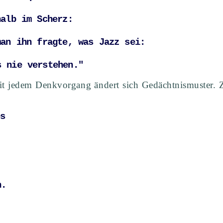
halb im Scherz: 
man ihn fragte, was Jazz sei: 
s nie verstehen."
Mit jedem Denkvorgang ändert sich Gedächtnismuster.
es 
 
n.