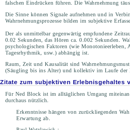
falschen Eindrücken führen. Die Wahrnehmung täuscht 
Die Sinne können Signale aufnehmen und in Verbind
Wahrnehmungsprozesse bilden im subjektive Erfasse
Der als unmittelbar gegenwärtig empfundene Zeitra
0.02 Sekunden, das Hören ca. 0.002 Sekunden. Wahr
psychologischen Faktoren (wie Monotonieerleben, 
Tagesrhythmik, usw.) abhängig ist.
Raum, Zeit und Kausalität sind Wahrnehmungsmuster
(Säugling bis ins Alter) und kollektiv im Laufe de
Zitate zum subjektiven Erlebnisgehalte
Für Ned Block ist im alltäglichen Umgang miteinand
durchaus nützlich.
Erkenntnisse hängen von zurückliegenden Wah
Erwartung ab.
Paul Watzlawick :