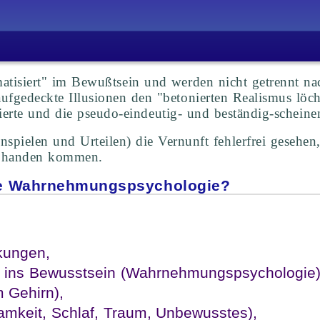
tisiert" im Bewußtsein und werden nicht getrennt n
edeckte Illusionen den "betonierten Realismus löcher
trierte und die pseudo-eindeutig- und beständig-sche
ielen und Urteilen) die Vernunft fehlerfrei gesehen, 
 abhanden kommen.
lle Wahrnehmungspsychologie?
kungen,
 ins Bewusstsein (Wahrnehmungspsychologie)
m Gehirn),
mkeit, Schlaf, Traum, Unbewusstes),