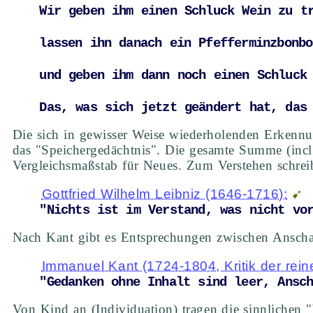
Wir geben ihm einen Schluck Wein zu t
lassen ihn danach ein Pfefferminzbonb
und geben ihm dann noch einen Schluck
Das, was sich jetzt geändert hat, das
Die sich in gewisser Weise wiederholenden Erkennu
das "Speichergedächtnis". Die gesamte Summe (inc
Vergleichsmaßstab für Neues. Zum Verstehen schrei
Gottfried Wilhelm Leibniz (1646-1716):
"Nichts ist im Verstand, was nicht vo
Nach Kant gibt es Entsprechungen zwischen Anscha
Immanuel Kant (1724-1804, Kritik der rein
"Gedanken ohne Inhalt sind leer, Ansc
Von Kind an (Individuation) tragen die sinnlichen